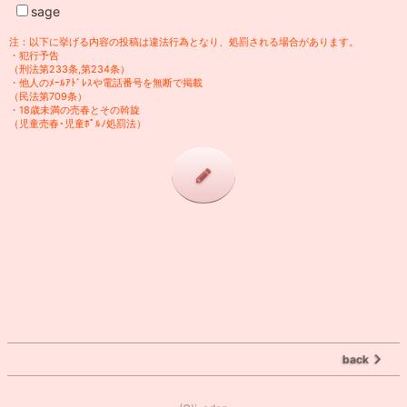
sage
注：以下に挙げる内容の投稿は違法行為となり、処罰される場合があります。
・犯行予告
（刑法第233条,第234条）
・他人のﾒｰﾙｱﾄﾞﾚｽや電話番号を無断で掲載
（民法第709条）
・18歳未満の売春とその斡旋
（児童売春･児童ﾎﾟﾙﾉ処罰法）
back