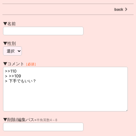
back
▼名前
▼性別
▼コメント
［必須］
▼削除/編集パス
※半角英数4～8