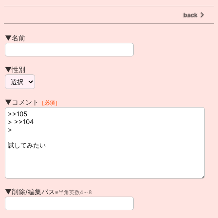
back
▼名前
▼性別
▼コメント
［必須］
▼削除/編集パス
※半角英数4～8