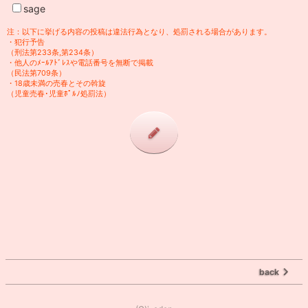
sage
注：以下に挙げる内容の投稿は違法行為となり、処罰される場合があります。
・犯行予告
（刑法第233条,第234条）
・他人のﾒｰﾙｱﾄﾞﾚｽや電話番号を無断で掲載
（民法第709条）
・18歳未満の売春とその斡旋
（児童売春･児童ﾎﾟﾙﾉ処罰法）
back