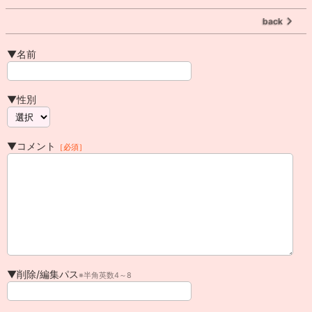
back
▼名前
▼性別
▼コメント
［必須］
▼削除/編集パス
※半角英数4～8