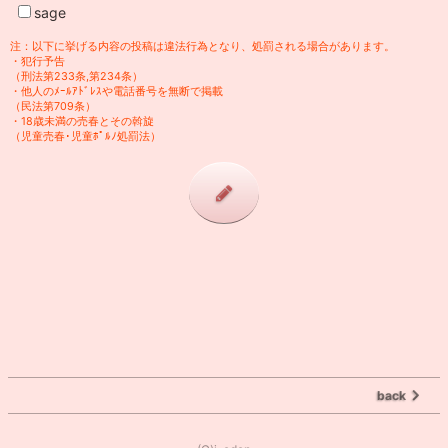
sage
注：以下に挙げる内容の投稿は違法行為となり、処罰される場合があります。
・犯行予告
（刑法第233条,第234条）
・他人のﾒｰﾙｱﾄﾞﾚｽや電話番号を無断で掲載
（民法第709条）
・18歳未満の売春とその斡旋
（児童売春･児童ﾎﾟﾙﾉ処罰法）
back